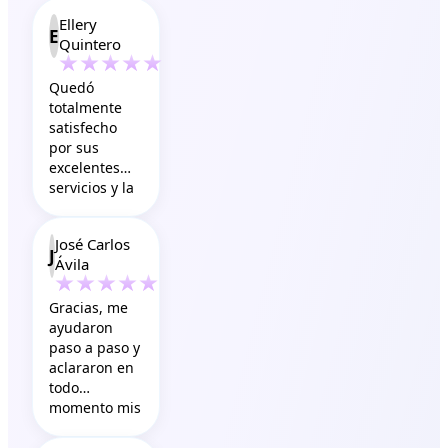
Ellery
E
Quintero
Quedó
totalmente
satisfecho
por sus
excelentes
servicios y la
atención
super
José Carlos
especializada,
J
Ávila
100%
recomendado.,
sin duda
Gracias, me
volveré a
ayudaron
contactarme
paso a paso y
con ellos
aclararon en
todo
momento mis
dudas, hoy
veo grandes y