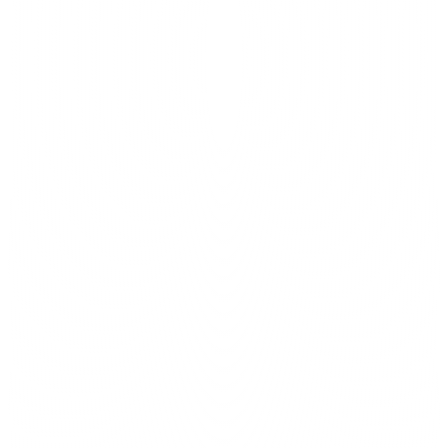
Marcus E.
Silverline
$10,000
En Progreso
4
Lila D.
Brightshore
Producto
Nuevo Lead
8
Evan M.
Northvale
Convierte leads en clientes con tu CRM de IA.
$1,500
Saldo
$1,200