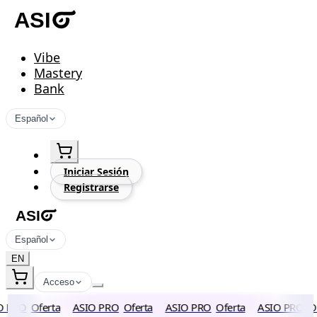
Vibe
Mastery
Bank
Español
Iniciar Sesión
Registrarse
Español
EN
Acceso
 PRO
Oferta
ASIO PRO
Oferta
ASIO PRO
Oferta
ASIO PRO
Ofe