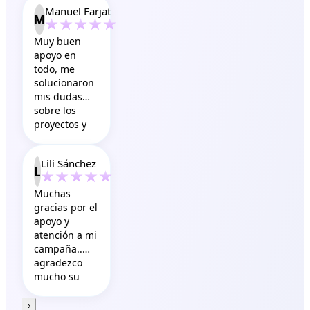
Manuel Farjat
excelentes
M
resultados. Lo
recomiendo
Muy buen
totalmente.
apoyo en
todo, me
solucionaron
mis dudas
sobre los
proyectos y
en mis
procesos
Lili Sánchez
súper
L
recomendable
10/10
Muchas
gracias por el
apoyo y
atención a mi
campaña..
agradezco
mucho su
tiempo y
paciencia
›