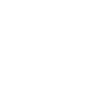
Gasto en Ads
$1,200
Próximo Crédito
Gana reembolsos y expande
Gana reembolsos y expande
tu línea de crédito mientras
tu línea de crédito mientras
escalas tu negocio.
escalas tu negocio.
$0
$0
$0