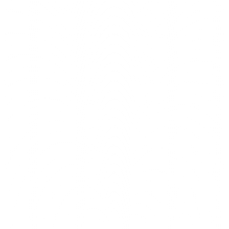
12%
TC
$0
$$$
Hazte más inteligente con cada resultado.
Nuevo Lead
8
En Progreso
4
Ventas
6
Evan M.
Northvale
Lila D.
Brightshore
Producto
Marcus E.
Silverline
$10,000
Ventas
6