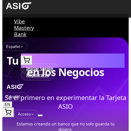
Vibe
Mastery
Bank
Español
Tu
Socio de Crecimiento
en los Negocios
Iniciar Sesión
Registrarse
Sé el primero en experimentar la Tarjeta
Español
ASIO
EN
Acceso
Estamos creando un banco que no solo guarda tu
dinero,