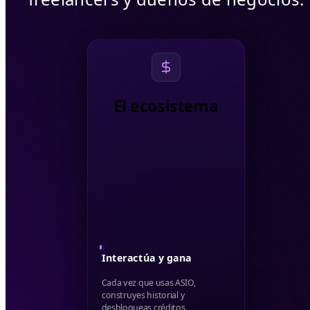
El ecosistema
Créditos Actuales
$
0
Interactúa y gana
Cada vez que usas ASIO,
construyes historial y
desbloqueas créditos.