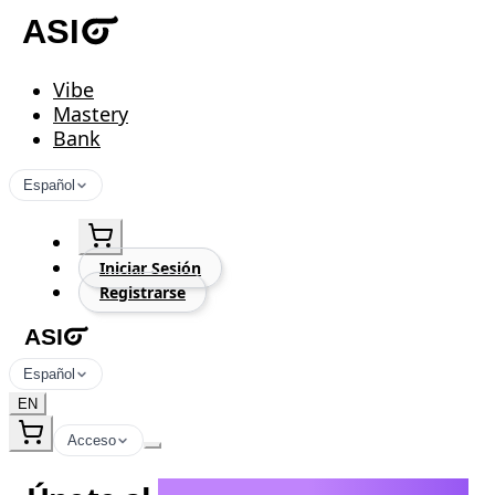
Vibe
Mastery
Bank
Español
Iniciar Sesión
Registrarse
Español
EN
Acceso