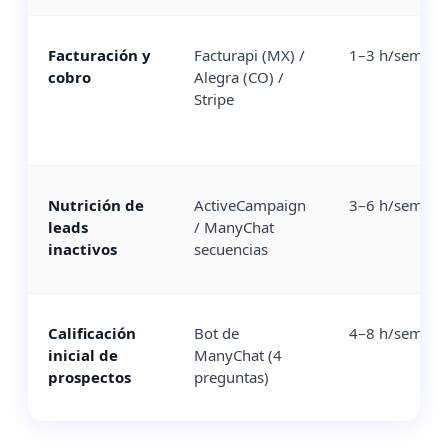
Facturación y
Facturapi (MX) /
1–3 h/semana
cobro
Alegra (CO) /
Stripe
Nutrición de
ActiveCampaign
3–6 h/semana
leads
/ ManyChat
inactivos
secuencias
Calificación
Bot de
4–8 h/semana
inicial de
ManyChat (4
prospectos
preguntas)