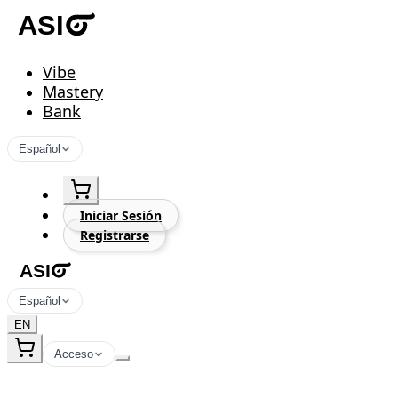
Vibe
Mastery
Bank
Español
Iniciar Sesión
Registrarse
Español
EN
Acceso