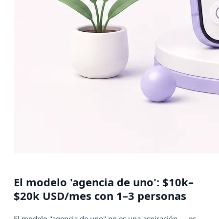
El modelo 'agencia de uno': $10k–
$20k USD/mes con 1–3 personas
El modelo "agencia de uno" no es una aspiración — es